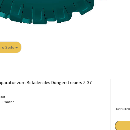
 Seite
pro Seite
paratur zum Beladen des Düngerstreuers Z-37
0500
. 1 Woche
Kein Steu