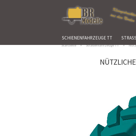
SCHIENENFAHRZEUGE TT
STRAS
»
»
Startseite
Straßenfahrzeuge TT
Nütz
NÜTZLICHE
Schienenfahrzeuge H0 anzeigen
Container/Behälter H0