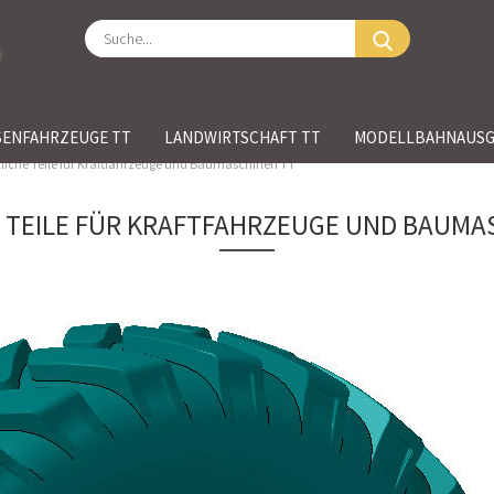
Suche...
SENFAHRZEUGE TT
LANDWIRTSCHAFT TT
MODELLBAHNAUSG
liche Teile für Kraftfahrzeuge und Baumaschinen TT
 TEILE FÜR KRAFTFAHRZEUGE UND BAUMA