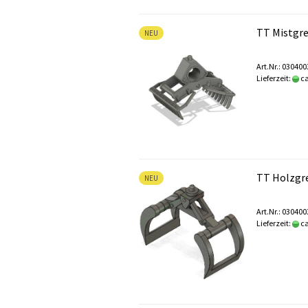
TT Mistgre
NEU
Art.Nr.: 03040
Lieferzeit:
ca
TT Holzgre
NEU
Art.Nr.: 03040
Lieferzeit:
ca