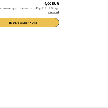
4,00 EUR
erausweis gem. Kleinuntern.-Reg. §19 UStG zzgl.
Versand
IN DEN WARENKORB