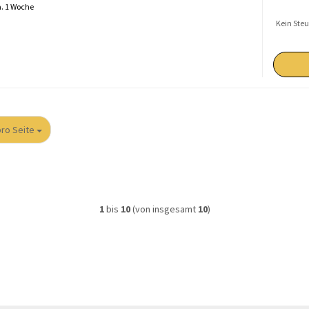
. 1 Woche
Kein Steu
 Seite
pro Seite
1
bis
10
(von insgesamt
10
)