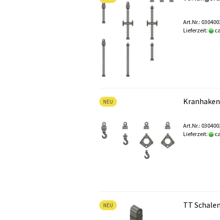
Art.Nr.: 03040
Lieferzeit:
ca
Kranhaken
NEU
Art.Nr.: 03040
Lieferzeit:
ca
TT Schalen
NEU