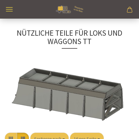
NÜTZLICHE TEILE FÜR LOKS UND
WAGGONS TT
Sortieren nach
pro Seite
Sortieren nach
16 pro Seite