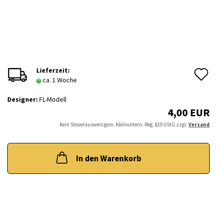
A
Lieferzeit:
ca. 1 Woche
d
Designer:
FL-Modell
M
4,00 EUR
Kein Steuerausweis gem. Kleinuntern.-Reg. §19 UStG zzgl.
Versand
In den Warenkorb