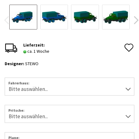
A
Lieferzeit:
ca. 1 Woche
d
Designer:
STEWO
M
Fahrerhaus:
Pritsche:
Plane: