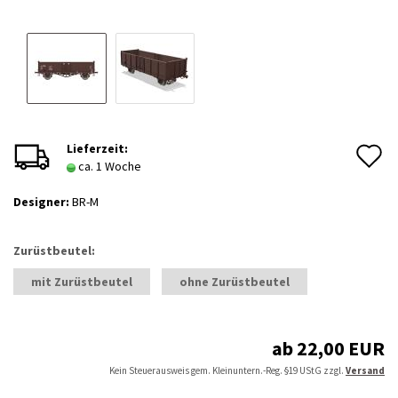
A
Lieferzeit:
ca. 1 Woche
d
Designer:
BR-M
M
Zurüstbeutel:
mit Zurüstbeutel
ohne Zurüstbeutel
ab 22,00 EUR
Kein Steuerausweis gem. Kleinuntern.-Reg. §19 UStG zzgl.
Versand